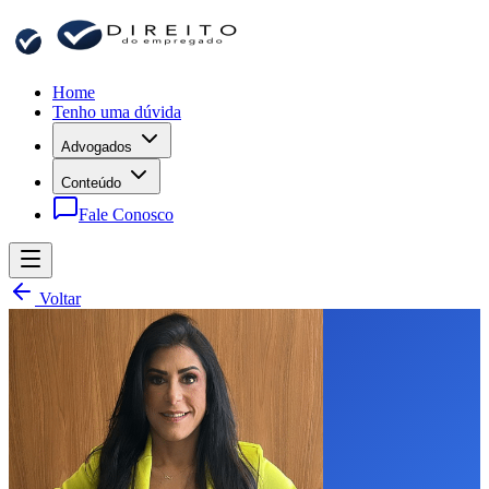
Home
Tenho uma dúvida
Advogados
Conteúdo
Fale Conosco
Voltar