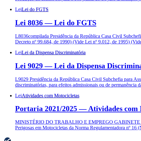
Lei
Lei do FGTS
Lei 8036
—
Lei do FGTS
L8036compilada Presidência da República Casa Civil Subchef
Decreto nº 99.684, de 1990) (Vide Lei nº 9.012, de 1995) (Vid
Lei
Lei da Dispensa Discriminatória
Lei 9029
—
Lei da Dispensa Discrimin
L9029 Presidência da República Casa Civil Subchefia para Assu
discriminatórias, para efeitos admissionais ou de permanência d
Lei
Atividades com Motocicletas
Portaria 2021/2025
—
Atividades com 
MINISTÉRIO DO TRABALHO E EMPREGO GABINETE DO MIN
Perigosas em Motocicletas da Norma Regulamentadora nº 