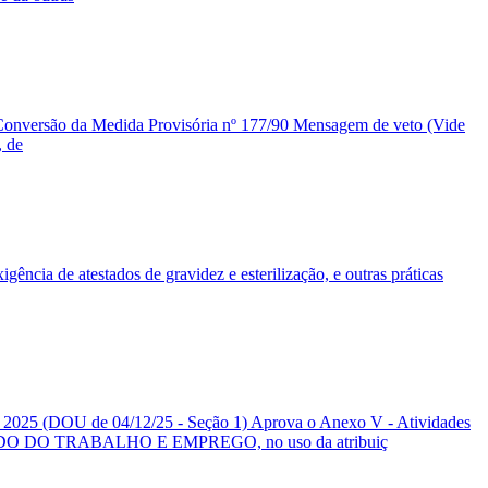
onversão da Medida Provisória nº 177/90 Mensagem de veto (Vide
, de
cia de atestados de gravidez e esterilização, e outras práticas
 de 04/12/25 - Seção 1) Aprova o Anexo V - Atividades
 ESTADO DO TRABALHO E EMPREGO, no uso da atribuiç