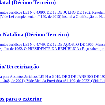
 Natal (Décimo Terceiro)
Assuntos Jurídicos LEI N o 4.090, DE 13 DE JULHO DE 1962. Regula
(Vide Lei complementar nº 150, de 2015) Institui a Gratificação de Nat
 Natalina (Décimo Terceiro)
Assuntos Jurídicos LEI N o 4.749, DE 12 DE AGOSTO DE 1965. Mensag
 13 de julho de 1962. O PRESIDENTE DA REPÚBLICA : Faço saber que
io/Terceirização
ia para Assuntos Jurídicos LEI N o 6.019, DE 3 DE JANEIRO DE 1974
 1.046, de 2021) (Vide Medida Provisória nº 1.109, de 2022) (Vide Lei
s para o exterior