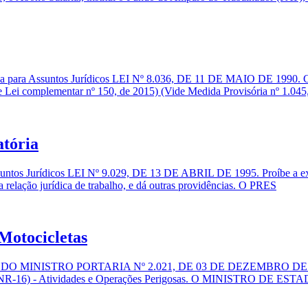
ia para Assuntos Jurídicos LEI Nº 8.036, DE 11 DE MAIO DE 1990. C
e Lei complementar nº 150, de 2015) (Vide Medida Provisória nº 1.045
atória
ntos Jurídicos LEI Nº 9.029, DE 13 DE ABRIL DE 1995. Proíbe a exigên
a relação jurídica de trabalho, e dá outras providências. O PRES
Motocicletas
ISTRO PORTARIA Nº 2.021, DE 03 DE DEZEMBRO DE 2025 (DOU
16 (NR-16) - Atividades e Operações Perigosas. O MINISTRO DE