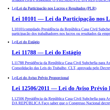
Lei
Lei da Participação nos Lucros e Resultados (PLR)
Lei 10101
—
Lei da Participação nos 
L10101compilado Presidência da República Casa Civil Subch
participação dos trabalhadores nos lucros ou resultados da
Lei
Lei do Estágio
Lei 11788
—
Lei do Estágio
L11788 Presidência da República Casa Civil Subchefia para A
Consolidação das Leis do Trabalho  CLT, aprovada pelo Decreto
Lei
Lei do Aviso Prévio Proporcional
Lei 12506/2011
—
Lei do Aviso Prévio
L12506 Presidência da República Casa Civil Subchefia para
DA REPÚBLICA Faço saber que o Congresso Nacional decreta e e