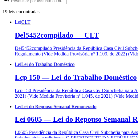
19
leis encontradas
Lei
CLT
Del5452compilado
—
CLT
Del5452compilado Presidência da República Casa Civil Subc
Regulamento (Vide Medida Provisória nº 1.109, de 2022) (Vide
Lei
Lei do Trabalho Doméstico
Lcp 150
—
Lei do Trabalho Doméstico
Lcp 150 Presidência da República Casa Civil Subchefia pa
2021) (Vide Medida Provisória nº 1.045, de 2021) (Vide Medida
Lei
Lei do Repouso Semanal Remunerado
Lei 0605
—
Lei do Repouso Semanal 
L0605 Presidência da República Casa Civil Subchefia para A
feriados civis e religiosos. O PRESIDENTE DA REPÚBLICA, Fa