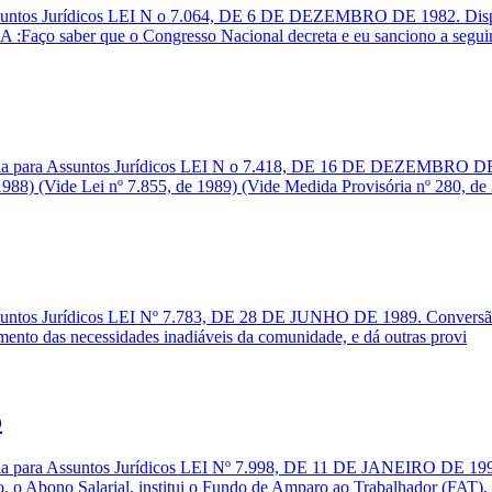
suntos Jurídicos LEI N o 7.064, DE 6 DE DEZEMBRO DE 1982. Dispõe s
aço saber que o Congresso Nacional decreta e eu sanciono a seguin
fia para Assuntos Jurídicos LEI N o 7.418, DE 16 DE DEZEMBRO DE 
 1988) (Vide Lei nº 7.855, de 1989) (Vide Medida Provisória nº 280, de
ssuntos Jurídicos LEI Nº 7.783, DE 28 DE JUNHO DE 1989. Conversão 
dimento das necessidades inadiáveis da comunidade, e dá outras provi
o
fia para Assuntos Jurídicos LEI Nº 7.998, DE 11 DE JANEIRO DE 199
o Abono Salarial, institui o Fundo de Amparo ao Trabalhador (FAT), 