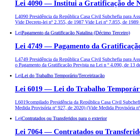
Lei 4090
—
Institui a Gratificação de
L4090 Presidência da República Casa Civil Subchefia para 
Vide Decreto-lei nº 2.355, de 1987 Vide Lei nº 7.855, de 1989 
Lei
Pagamento da Gratificação Natalina (Décimo Terceiro)
Lei 4749
—
Pagamento da Gratificação
L4749 Presidência da República Casa Civil Subchefia para 
o Pagamento da Gratificação Prevista na Lei n º 4.090, de
Lei
Lei do Trabalho Temporário/Terceirização
Lei 6019
—
Lei do Trabalho Temporár
L6019compilado Presidência da República Casa Civil Subchef
Medida Provisória nº 927, de 2020) (Vide Medida Provisória nº
Lei
Contratados ou Transferidos para o exterior
Lei 7064
—
Contratados ou Transferido