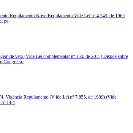
mento Regulamento Novo Regulamento Vide Lei nº 4.749, de 1965
al pa
em de veto (Vide Lei complementar nº 150, de 2015) Dispõe sobre
 o Congresso
. Vigência Regulamento (V ide Lei nº 7.855, de 1989) (Vide
 nº 14.4