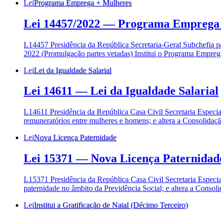
Lei
Programa Emprega + Mulheres
Lei 14457/2022
—
Programa Emprega 
L14457 Presidência da República Secretaria-Geral Subchefi
2022 (Promulgação partes vetadas) Institui o Programa Emprega
Lei
Lei da Igualdade Salarial
Lei 14611
—
Lei da Igualdade Salarial
L14611 Presidência da República Casa Civil Secretaria Especi
remuneratórios entre mulheres e homens; e altera a Consolidaç
Lei
Nova Licença Paternidade
Lei 15371
—
Nova Licença Paternidad
L15371 Presidência da República Casa Civil Secretaria Especi
paternidade no âmbito da Previdência Social; e altera a Consol
Lei
Institui a Gratificação de Natal (Décimo Terceiro)