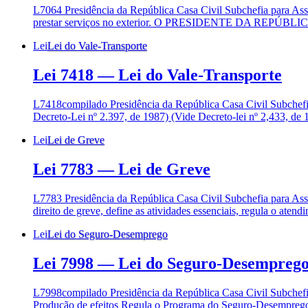
L7064 Presidência da República Casa Civil Subchefia para As
prestar serviços no exterior. O PRESIDENTE DA REPÚBLICA :F
Lei
Lei do Vale-Transporte
Lei 7418
—
Lei do Vale-Transporte
L7418compilado Presidência da República Casa Civil Subche
Decreto-Lei nº 2.397, de 1987) (Vide Decreto-lei nº 2,433, de
Lei
Lei de Greve
Lei 7783
—
Lei de Greve
L7783 Presidência da República Casa Civil Subchefia para A
direito de greve, define as atividades essenciais, regula o aten
Lei
Lei do Seguro-Desemprego
Lei 7998
—
Lei do Seguro-Desempreg
L7998compilado Presidência da República Casa Civil Subche
Produção de efeitos Regula o Programa do Seguro-Desemprego, 