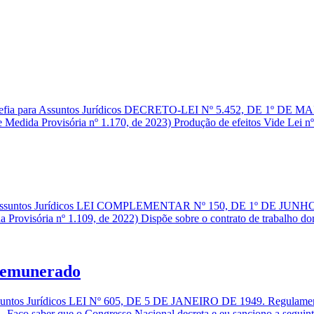
hefia para Assuntos Jurídicos DECRETO-LEI Nº 5.452, DE 1º DE MAI
 Medida Provisória nº 1.170, de 2023) Produção de efeitos Vide Lei n
ra Assuntos Jurídicos LEI COMPLEMENTAR Nº 150, DE 1º DE JUNHO 
 Provisória nº 1.109, de 2022) Dispõe sobre o contrato de trabalho do
Remunerado
ssuntos Jurídicos LEI Nº 605, DE 5 DE JANEIRO DE 1949. Regulament
ço saber que o Congresso Nacional decreta e eu sanciono a seguinte