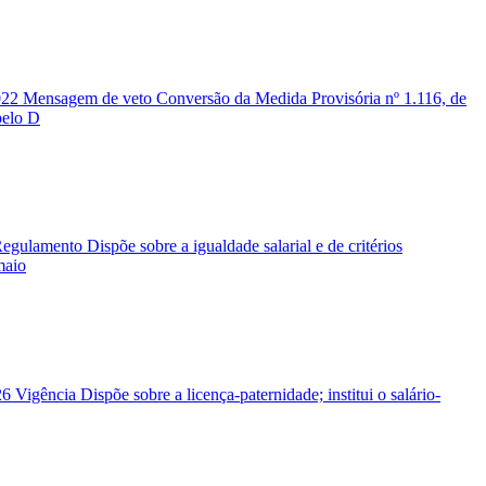
2 Mensagem de veto Conversão da Medida Provisória nº 1.116, de
pelo D
lamento Dispõe sobre a igualdade salarial e de critérios
maio
gência Dispõe sobre a licença-paternidade; institui o salário-