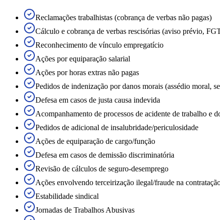
Reclamações trabalhistas (cobrança de verbas não pagas)
Cálculo e cobrança de verbas rescisórias (aviso prévio, FGT
Reconhecimento de vínculo empregatício
Ações por equiparação salarial
Ações por horas extras não pagas
Pedidos de indenização por danos morais (assédio moral, se
Defesa em casos de justa causa indevida
Acompanhamento de processos de acidente de trabalho e d
Pedidos de adicional de insalubridade/periculosidade
Ações de equiparação de cargo/função
Defesa em casos de demissão discriminatória
Revisão de cálculos de seguro-desemprego
Ações envolvendo terceirização ilegal/fraude na contrataçã
Estabilidade sindical
Jornadas de Trabalhos Abusivas