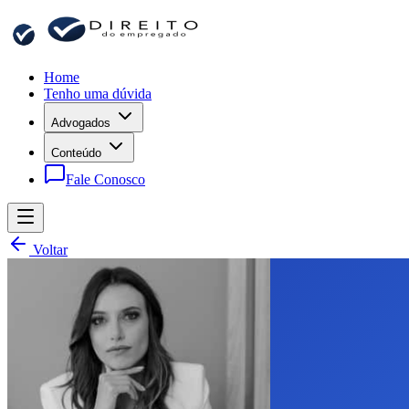
Home
Tenho uma dúvida
Advogados
Conteúdo
Fale Conosco
Voltar