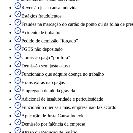
Reversão justa causa indevida
Estágios fraudulentos
Fraudes na marcação do cartão de ponto ou da folha de pre
Acidente de trabalho
Pedido de demissão “forçado”
FGTS não depositado
Comissão paga “por fora”
Demissão sem justa causa
Funcionário que adquire doença no trabalho
Horas extras não pagas
Empregada demitida grávida
Adicional de insalubridade e periculosidade
Funcionário quer sair mas, empresa não faz acordo
Aplicação de Justa Causa Indevida
Demissão por falência da empresa
Atraso ou Redução de Salário