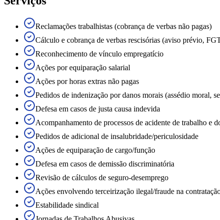
Serviços
Reclamações trabalhistas (cobrança de verbas não pagas)
Cálculo e cobrança de verbas rescisórias (aviso prévio, FGT
Reconhecimento de vínculo empregatício
Ações por equiparação salarial
Ações por horas extras não pagas
Pedidos de indenização por danos morais (assédio moral, se
Defesa em casos de justa causa indevida
Acompanhamento de processos de acidente de trabalho e d
Pedidos de adicional de insalubridade/periculosidade
Ações de equiparação de cargo/função
Defesa em casos de demissão discriminatória
Revisão de cálculos de seguro-desemprego
Ações envolvendo terceirização ilegal/fraude na contrataçã
Estabilidade sindical
Jornadas de Trabalhos Abusivas