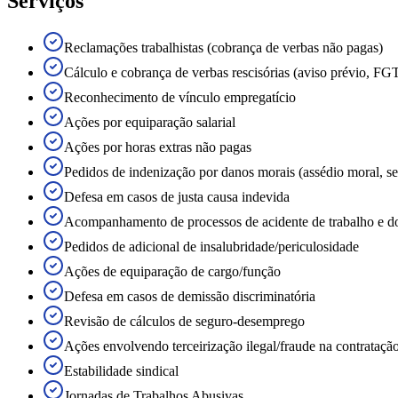
Serviços
Reclamações trabalhistas (cobrança de verbas não pagas)
Cálculo e cobrança de verbas rescisórias (aviso prévio, FGT
Reconhecimento de vínculo empregatício
Ações por equiparação salarial
Ações por horas extras não pagas
Pedidos de indenização por danos morais (assédio moral, se
Defesa em casos de justa causa indevida
Acompanhamento de processos de acidente de trabalho e d
Pedidos de adicional de insalubridade/periculosidade
Ações de equiparação de cargo/função
Defesa em casos de demissão discriminatória
Revisão de cálculos de seguro-desemprego
Ações envolvendo terceirização ilegal/fraude na contrataçã
Estabilidade sindical
Jornadas de Trabalhos Abusivas