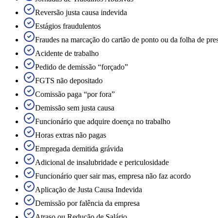
Reversão justa causa indevida
Estágios fraudulentos
Fraudes na marcação do cartão de ponto ou da folha de pre
Acidente de trabalho
Pedido de demissão “forçado”
FGTS não depositado
Comissão paga “por fora”
Demissão sem justa causa
Funcionário que adquire doença no trabalho
Horas extras não pagas
Empregada demitida grávida
Adicional de insalubridade e periculosidade
Funcionário quer sair mas, empresa não faz acordo
Aplicação de Justa Causa Indevida
Demissão por falência da empresa
Atraso ou Redução de Salário