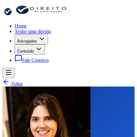
Home
Tenho uma dúvida
Advogados
Conteúdo
Fale Conosco
Voltar