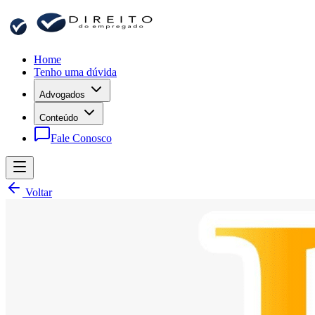
Home
Tenho uma dúvida
Advogados
Conteúdo
Fale Conosco
Voltar