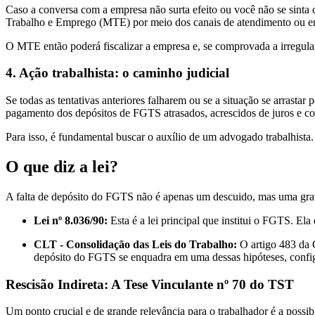
Caso a conversa com a empresa não surta efeito ou você não se sinta
Trabalho e Emprego (MTE) por meio dos canais de atendimento ou em u
O MTE então poderá fiscalizar a empresa e, se comprovada a irregulari
4. Ação trabalhista: o caminho judicial
Se todas as tentativas anteriores falharem ou se a situação se arrasta
pagamento dos depósitos de FGTS atrasados, acrescidos de juros e co
Para isso, é fundamental buscar o auxílio de um advogado trabalhista. 
O que diz a lei?
A falta de depósito do FGTS não é apenas um descuido, mas uma grav
Lei nº 8.036/90:
Esta é a lei principal que institui o FGTS. El
CLT - Consolidação das Leis do Trabalho:
O artigo 483 da C
depósito do FGTS se enquadra em uma dessas hipóteses, conf
Rescisão Indireta: A Tese Vinculante nº 70 do TST
Um ponto crucial e de grande relevância para o trabalhador é a possib