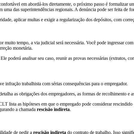
 confortável em abordá-los diretamente, o próximo passo é formalizar 
ma das superintendências regionais. A denúncia pode ser feita de for
dade, aplicar multas e exigir a regularização dos depósitos, com correç
r por muito tempo, a via judicial será necessária. Você pode ingressar 
rreção monetária.
Ele poderá analisar seu caso, reunir as provas necessárias (extratos, c
e infração trabalhista com sérias consequências para o empregador.
a detalha as obrigações dos empregadores, as formas de recolhimento e 
LT lista as hipóteses em que o empregado pode considerar rescindido o 
igurando a chamada
rescisão indireta
.
ilidade de pedir a
rescisão indireta
do contrato de trabalho. Isso signi